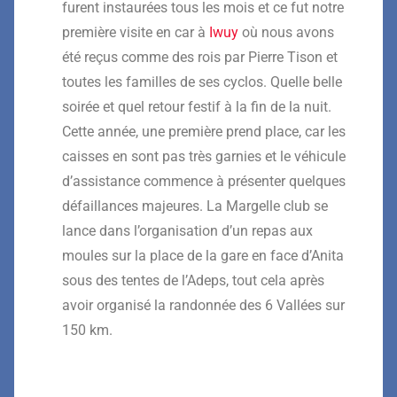
furent instaurées tous les mois et
ce fut
notre
première visite en car à
Iwuy
o
ù nous avons
été reçus comme des rois par
P
ierre Tison et
toutes les familles de ses cyclos
.
Quelle
belle
soirée et quel retour festif à la fin de la nuit.
Cette année, une première prend place, car les
caisses
en
sont
pas très garnies
et le véhicule
d’assistance
commence à
présente
r
quelques
défa
illances
majeur
e
s
.
La Margelle
club se
lance dans
l’organisation
d’
un
repas aux
moules
sur la
place de la gare en face d’Anita
sous des tentes de l’Adeps
, tout cela apr
ès
avoir organisé la
randonnée des 6 Vallées sur
150 km.