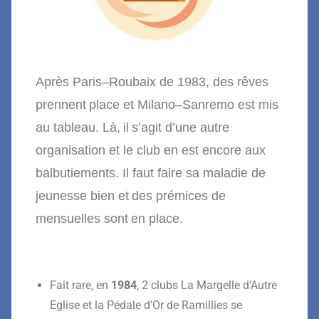
Après
Paris
–
R
oubaix
de
19
83,
d
es rêves
prennent
place et Milano
–
Sanremo est mis
au tableau. Là
,
i
l
s’agit d’une autre
organisation et le club en est encore aux
balbutiements. Il faut faire sa maladie de
jeunesse bien e
t
des prémices de
mensuelles
sont
en p
lace.
Fait rare,
en
19
84
,
2 clubs
La Margelle
d’Autre
Eglise
et la Pédale d’Or de Ramillies
se