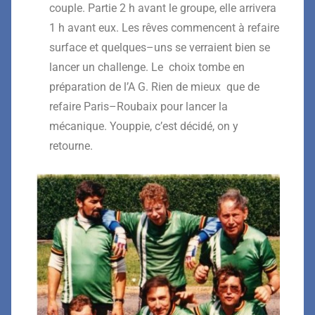
couple
. Partie 2 h avant le groupe, elle
arrive
ra
1 h avant eux.
Les rêves
commencent à refaire
surface
et
quelques
–
uns se verraient bien se
lancer un challenge. Le choix tombe en
préparation de l’A G. Rien de mieux
que
d
e
refaire Paris
–
Roubaix
pour lancer la
mécanique
.
Youppie
, c’est
décidé, on y
reto
urne.