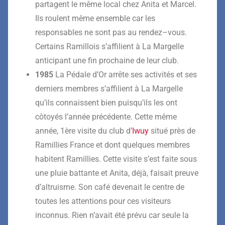
partagent le
même local
chez Anita et Marcel.
Ils
roulent
même
ensemble
car les
responsables ne sont pas au
rendez
–
vous
.
Certains Ramillois s’affilient à La M
argelle
anticipant
une fin prochaine
de leur club
.
19
85
La Pédale d’Or arrête ses activités et ses
derniers
membres s’affilient à La Margelle
qu’ils
connaissent bien puisqu’ils les
ont
côtoyés
l’année précédente. Cette même
année,
1
ère
visite du club
d’
Iwuy
situé près de
Ramillies France
et dont quelques membres
habitent Ramillies. Cette visite s’est
faite sous
une pluie battante et Anita, déjà, faisait preuve
d’altruisme. Son café devenait le centre de
toutes les attentions pour ces vi
siteurs
inconnus
. Rien n’avait été prévu car
seul
e
la