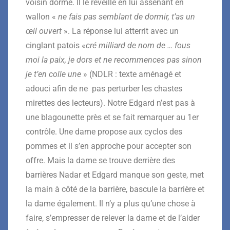
voisin dorme. Il le réveille en lui assénant en
wallon «
ne fais pas semblant de dormir, t’as un
œil ouvert
». La réponse lui atterrit avec un
cinglant patois «
cré milliard de nom de … fous
moi la paix, je dors et ne recommences pas sinon
je t’en colle une
» (NDLR : texte aménagé et
adouci afin de ne pas perturber les chastes
mirettes des lecteurs).
Notre Edgard n’est pas à
une blagounette
près et se fait remarquer au 1
e
r
contrôle. Une dame propose aux
cyclos des
pommes et il s’en approche pour accepter son
offre.
Mais la dame se trouve derrière des
barrières
Nadar
et Edgard
manque son geste, met
la main à côté de la barrière, bascule la
barrière et
la dame également. Il
n’y a plus qu’une chose à
faire,
s’empresser de relever la dame et de l’aider