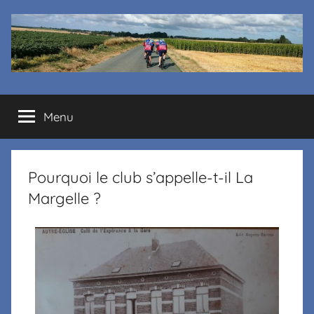
Cyclo
Menu
club
La
Pourquoi le club s’appelle-t-il La
Margelle
Margelle ?