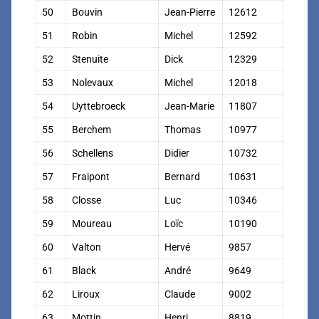
50
Bouvin
Jean-Pierre
12612
51
Robin
Michel
12592
52
Stenuite
Dick
12329
53
Nolevaux
Michel
12018
54
Uyttebroeck
Jean-Marie
11807
55
Berchem
Thomas
10977
56
Schellens
Didier
10732
57
Fraipont
Bernard
10631
58
Closse
Luc
10346
59
Moureau
Loïc
10190
60
Valton
Hervé
9857
61
Black
André
9649
62
Liroux
Claude
9002
63
Mottin
Henri
8819