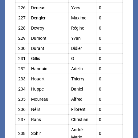
226
Deneus
Yves
0
227
Dengler
Maxime
0
228
Devroy
Régine
0
229
Dumont
Yvan
0
230
Durant
Didier
0
231
Gillis
G
0
232
Hanquin
Adelin
0
233
Houart
Thierry
0
234
Huppe
Daniel
0
235
Moureau
Alfred
0
236
Nélis
Fllorent
0
237
Rans
Christian
0
André-
238
Sohir
0
Marie