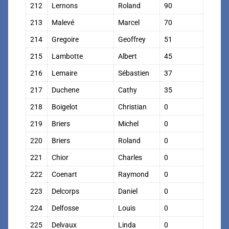
212
Lernons
Roland
90
213
Malevé
Marcel
70
214
Gregoire
Geoffrey
51
215
Lambotte
Albert
45
216
Lemaire
Sébastien
37
217
Duchene
Cathy
35
218
Boigelot
Christian
0
219
Briers
Michel
0
220
Briers
Roland
0
221
Chior
Charles
0
222
Coenart
Raymond
0
223
Delcorps
Daniel
0
224
Delfosse
Louis
0
225
Delvaux
Linda
0