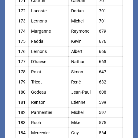
171
Courtin
Gaëtan
701
172
Lacoste
Dorian
701
173
Lernons
Michel
701
174
Marganne
Raymond
679
175
Fadda
Kevin
676
176
Lernons
Albert
666
177
D’haese
Nathan
663
178
Rolot
Simon
647
179
Tricot
René
632
180
Godeau
Jean-Paul
608
181
Renson
Etienne
599
182
Parmentier
Michel
597
183
Roch
Mike
575
184
Mercenier
Guy
564