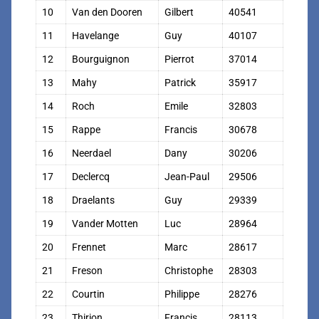
10
Van den Dooren
Gilbert
40541
11
Havelange
Guy
40107
12
Bourguignon
Pierrot
37014
13
Mahy
Patrick
35917
14
Roch
Emile
32803
15
Rappe
Francis
30678
16
Neerdael
Dany
30206
17
Declercq
Jean-Paul
29506
18
Draelants
Guy
29339
19
Vander Motten
Luc
28964
20
Frennet
Marc
28617
21
Freson
Christophe
28303
22
Courtin
Philippe
28276
23
Thirion
Francis
28113