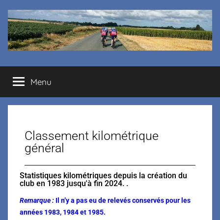
Cyclo
Menu
club
La
Classement kilométrique
Margelle
général
Statistiques kilométriques depuis la création du
club en 1983 jusqu'à fin 2024. .
Remarque :
Il n’y a pas eu de relevés conservés pour les
années 1983, 1984 et 1985.