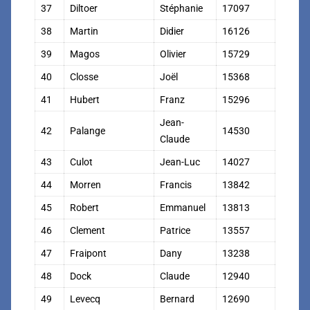
37
Diltoer
Stéphanie
17097
38
Martin
Didier
16126
39
Magos
Olivier
15729
40
Closse
Joël
15368
41
Hubert
Franz
15296
Jean-
42
Palange
14530
Claude
43
Culot
Jean-Luc
14027
44
Morren
Francis
13842
45
Robert
Emmanuel
13813
46
Clement
Patrice
13557
47
Fraipont
Dany
13238
48
Dock
Claude
12940
49
Levecq
Bernard
12690