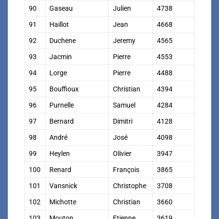
90
Gaseau
Julien
4738
91
Haillot
Jean
4668
92
Duchene
Jeremy
4565
93
Jacmin
Pierre
4553
94
Lorge
Pierre
4488
95
Bouffioux
Christian
4394
96
Purnelle
Samuel
4284
97
Bernard
Dimitri
4128
98
André
José
4098
99
Heylen
Olivier
3947
100
Renard
François
3865
101
Vansnick
Christophe
3708
102
Michotte
Christian
3660
103
Mouton
Etienne
3619