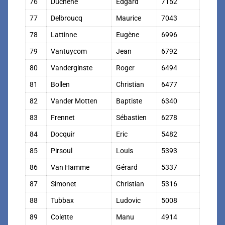
76
Duchene
Edgard
7152
77
Delbroucq
Maurice
7043
78
Lattinne
Eugène
6996
79
Vantuycom
Jean
6792
80
Vanderginste
Roger
6494
81
Bollen
Christian
6477
82
Vander Motten
Baptiste
6340
83
Frennet
Sébastien
6278
84
Docquir
Eric
5482
85
Pirsoul
Louis
5393
86
Van Hamme
Gérard
5337
87
Simonet
Christian
5316
88
Tubbax
Ludovic
5008
89
Colette
Manu
4914