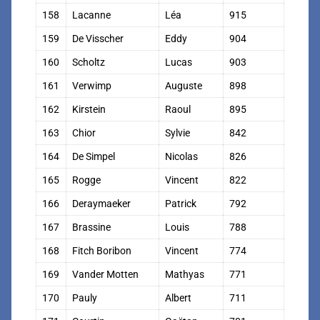
158
Lacanne
Léa
915
159
De Visscher
Eddy
904
160
Scholtz
Lucas
903
161
Verwimp
Auguste
898
162
Kirstein
Raoul
895
163
Chior
Sylvie
842
164
De Simpel
Nicolas
826
165
Rogge
Vincent
822
166
Deraymaeker
Patrick
792
167
Brassine
Louis
788
168
Fitch Boribon
Vincent
774
169
Vander Motten
Mathyas
771
170
Pauly
Albert
711