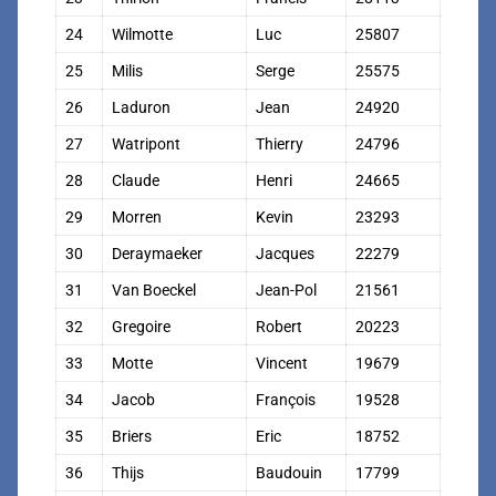
24
Wilmotte
Luc
25807
25
Milis
Serge
25575
26
Laduron
Jean
24920
27
Watripont
Thierry
24796
28
Claude
Henri
24665
29
Morren
Kevin
23293
30
Deraymaeker
Jacques
22279
31
Van Boeckel
Jean-Pol
21561
32
Gregoire
Robert
20223
33
Motte
Vincent
19679
34
Jacob
François
19528
35
Briers
Eric
18752
36
Thijs
Baudouin
17799