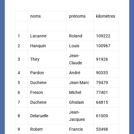
noms
prénoms
kilomètres
1
Lacanne
Roland
109222
2
Hanquin
Louis
100967
Jean-
3
Thiry
91926
Claude
4
Pardon
André
90333
5
Duchene
Jean-Marc
79479
6
Freson
Michel
77401
7
Duchene
Ghislain
64815
Jean-
8
Delaruelle
61009
Jacques
9
Robert
Francis
53498