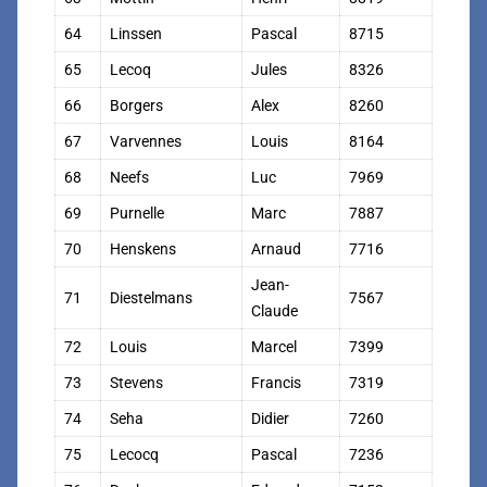
64
Linssen
Pascal
8715
65
Lecoq
Jules
8326
66
Borgers
Alex
8260
67
Varvennes
Louis
8164
68
Neefs
Luc
7969
69
Purnelle
Marc
7887
70
Henskens
Arnaud
7716
Jean-
71
Diestelmans
7567
Claude
72
Louis
Marcel
7399
73
Stevens
Francis
7319
74
Seha
Didier
7260
75
Lecocq
Pascal
7236