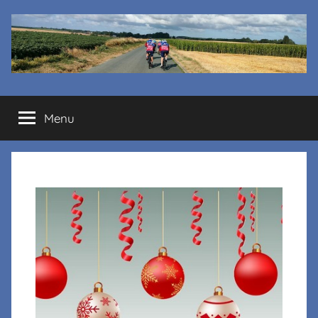
Cyclo
Menu
club
La
Margelle