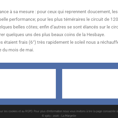
ance à sa mesure : pour ceux qui reprennent doucement, les
belle performance; pour les plus téméraires le circuit de 12
elques belles côtes; enfin d’autres se sont élancés sur le cir
rer quelques uns des plus beaux coins de la Hesbaye.
s étaient frais (6°) très rapidement le soleil nous a réchauf
e du mois de mai.
r les cookies et au RGPD. Pour plus d’information nous vous invitons à lire la page consacrée à 
© 1983 - 2026 - La Margelle