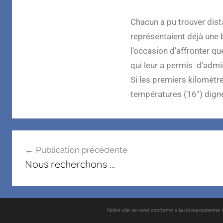
Chacun a pu trouver dist
représentaient déjà une 
l’occasion d’affronter qu
qui leur a permis d’admi
Si les premiers kilomètre
températures (16°) dign
Publication précédente
Nous recherchons …
Notre site se rend conforme à la loi européenne su