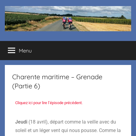
Cyclo
Menu
club
La
Charente maritime – Grenade
Margelle
(Partie 6)
Cliquez ici pour lire l’épisode précédent.
Jeudi
(18 avril), départ comme la veille avec du
soleil et un léger vent qui nous pousse. Comme la