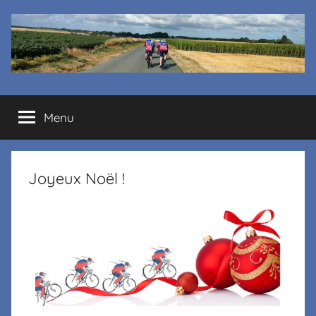
Cyclo
Menu
club
La
Joyeux Noël !
Margelle