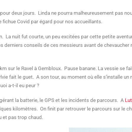
let pour deux jours. Linda ne pourra malheureusement pas 
e fichue Covid par égard pour nos accueillants.
. La nuit fut courte, un peu excitées par cette petite aventu
s derniers conseils de ces messieurs avant de chevaucher n
m sur le Ravel à Gembloux. Pause banane. La vessie se fait se
ie fait le guet. A son tour, au moment où elle s’installe un ra
uoi a-t-il eu peur ?
 gérant la batterie, le GPS et les incidents de parcours. A
Lut
lques kilomètres. On finit par retrouver le parcours sur le 
au et pas trop chaud.