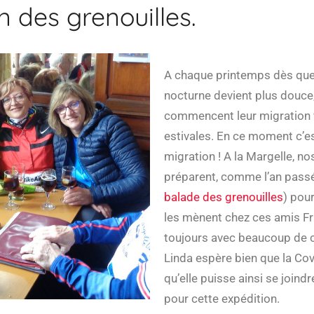
n des grenouilles.
A chaque printemps dès que
nocturne devient plus douce,
commencent leur migration 
estivales. En ce moment c’es
migration ! A la Margelle, n
préparent, comme l’an passé,
balade des grenouilles
) pou
les mènent chez ces amis Fra
toujours avec beaucoup de c
Linda espère bien que la Covi
qu’elle puisse ainsi se joind
pour cette expédition.