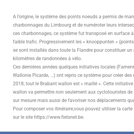
A l’origine, le système des points noeuds a permis de marq
charbonnages du Limbourg et de numéroter leurs intersect
ces charbonnages, ce système fut transposé en surface à
faible trafic. Progressivement les « knooppunten » (point
se sont installés dans toute la Flandre pour constituer un 
kilomètres de randonnées à vélo.
Ces dernières années quelques initiatives locales (Famenn
Wallonie Picarde, …) ont repris ce système pour créer des
2018, tout le Brabant wallon est « maillé ». Cette initiativ
wallon va permettre non seulement aux cyclotouristes de 
sur mesure mais aussi de favoriser nos déplacements quo
Pour composer vos itinéraire,vous pouvez utiliser la carte 
sur le site https://www.fietsnet.be.