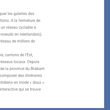
uer les galeries des
ions. A la fermeture de
 un réseau cyclable à
s-noeuds en néerlandais),
réseau de milliers de
e, cantons de l’Est,
 réseaux locaux. Depuis
e de la province du Brabant
composer des itinéraires
tidiens en mode « doux ».
interactive qui se trouve