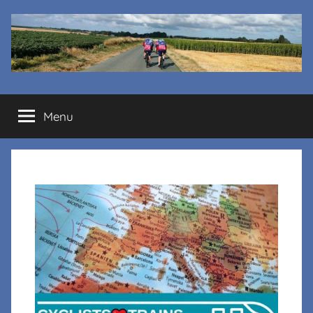
Cyclo
Menu
club
La
Margelle