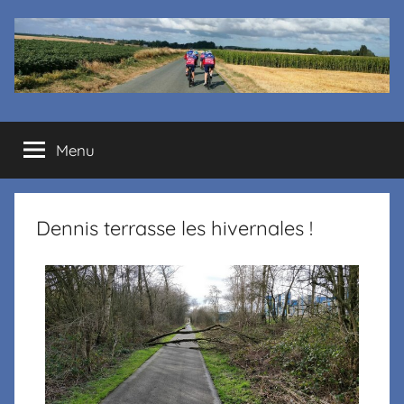
Cyclo
Menu
club
La
Dennis terrasse les hivernales !
Margelle