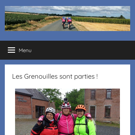
Cyclo
Menu
club
La
Les Grenouilles sont parties !
Margelle