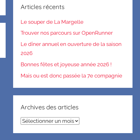
Articles récents
Le souper de La Margelle
Trouver nos parcours sur OpenRunner
Le dîner annuel en ouverture de la saison
2026
Bonnes fêtes et joyeuse année 2026 !
Mais ou est donc passée la 7e compagnie
Archives des articles